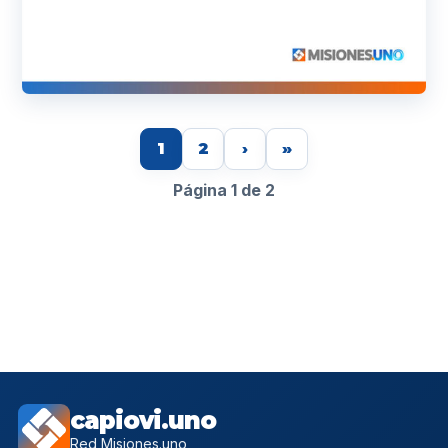
1
2
›
»
Página 1 de 2
capiovi.uno
Red Misiones.uno