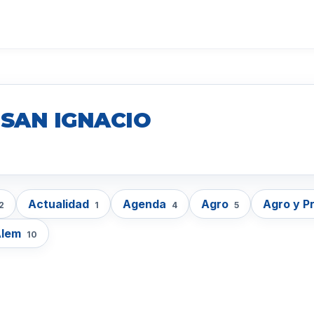
 SAN IGNACIO
Actualidad
Agenda
Agro
Agro y P
2
1
4
5
Alem
10