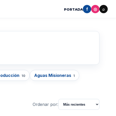
f
◎
⌕
PORTADA
roducción
Aguas Misioneras
10
1
Ordenar por: