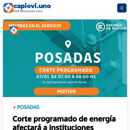
capiovi.uno
☰
Red Misiones.uno