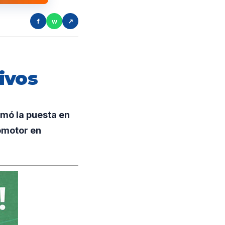
f
w
↗
ivos
mó la puesta en
omotor en