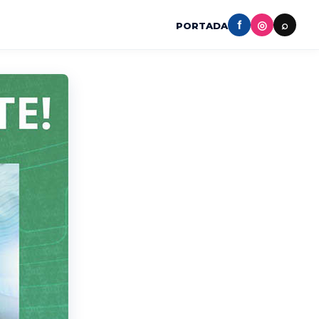
f
◎
⌕
PORTADA