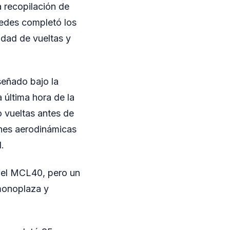
a recopilación de
cedes completó los
idad de vueltas y
señado bajo la
a última hora de la
o vueltas antes de
ones aerodinámicas
.
n el MCL40, pero un
 monoplaza y