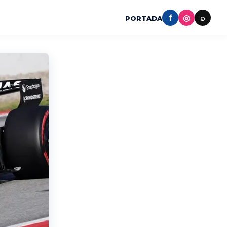
f
◎
⌕
PORTADA