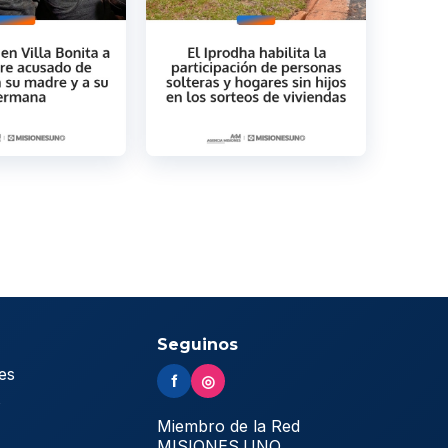
Seguinos
es
f
◎
s
Miembro de la Red
MISIONES.UNO