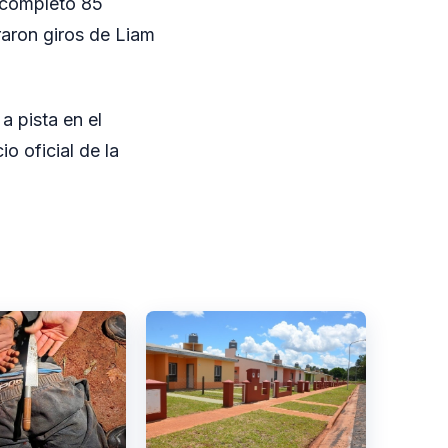
n completó 85
raron giros de Liam
a pista en el
o oficial de la