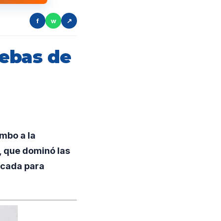
f
w
↗
uebas de
mbo a la
 que dominó las
icada para