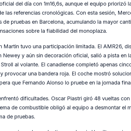
ficial del día con 1m16,6s, aunque el equipo priorizó l
e las referencias cronológicas. Con esta sesión, Mer
os de pruebas en Barcelona, acumulando la mayor cant
saciones sobre la fiabilidad del monoplaza.
n Martin tuvo una participación limitada. El AMR26, di
 Newey y aún sin decoración oficial, salió a pista en l
Stroll al volante. El canadiense completó apenas cinc
 y provocar una bandera roja. El coche mostró soluci
era que Fernando Alonso lo pruebe en la jornada final
frentó dificultades. Oscar Piastri giró 48 vueltas co
tema de combustible obligó al equipo a desmontar el
ma de pruebas.