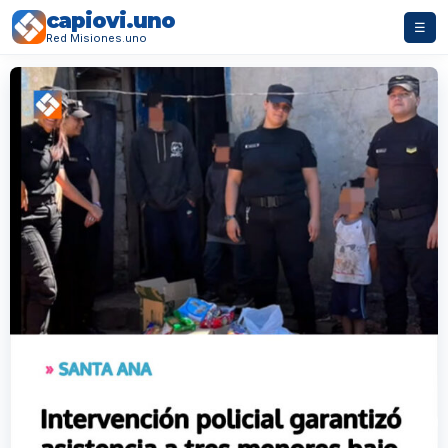
capiovi.uno
☰
Red Misiones.uno