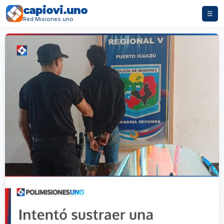
capiovi.uno
☰
Red Misiones.uno