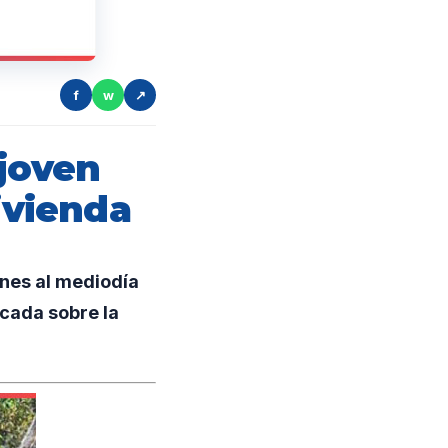
f
w
↗
 joven
ivienda
unes al mediodía
cada sobre la