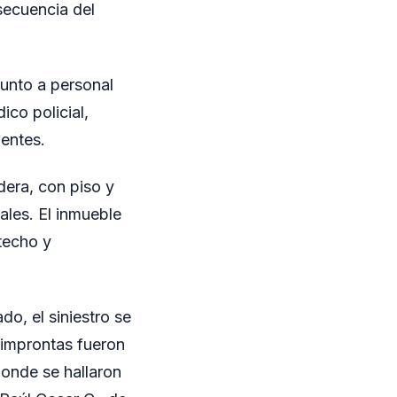
secuencia del
junto a personal
ico policial,
ientes.
dera, con piso y
ales. El inmueble
techo y
do, el siniestro se
s improntas fueron
donde se hallaron