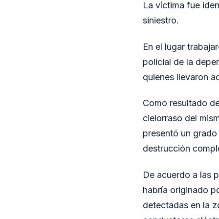
La víctima fue ide
siniestro.
En el lugar trabaj
policial de la depen
quienes llevaron ad
Como resultado del
cielorraso del mis
presentó un grado 
destrucción comple
De acuerdo a las pe
habría originado po
detectadas en la zo