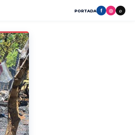
f
◎
⌕
PORTADA