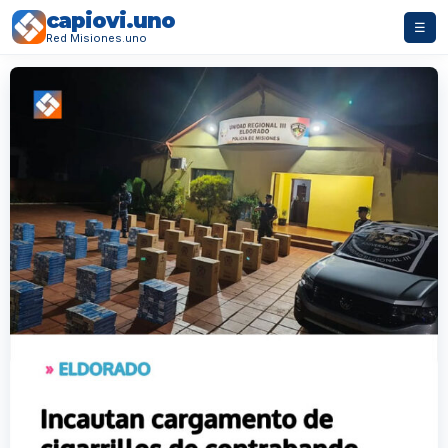
capiovi.uno
☰
Red Misiones.uno