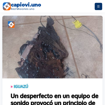
capiovi.uno
☰
Red Misiones.uno