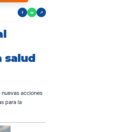
f
w
↗
al
a salud
 nuevas acciones
s para la