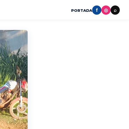
f
◎
⌕
PORTADA