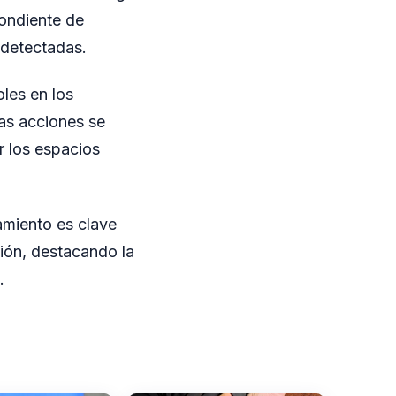
pondiente de
s detectadas.
les en los
as acciones se
r los espacios
amiento es clave
ción, destacando la
.