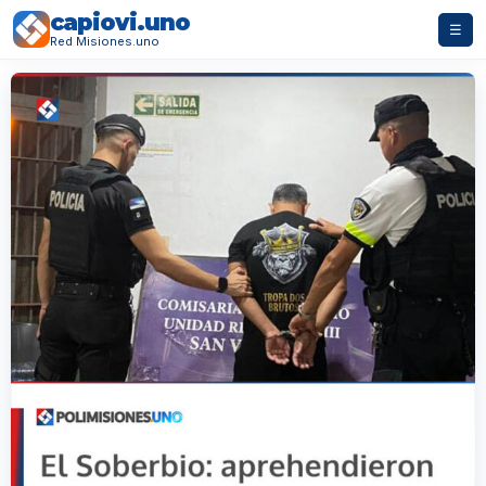
capiovi.uno
☰
Red Misiones.uno