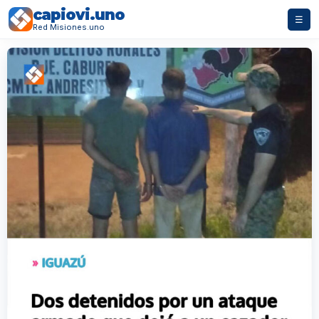
capiovi.uno
☰
Red Misiones.uno