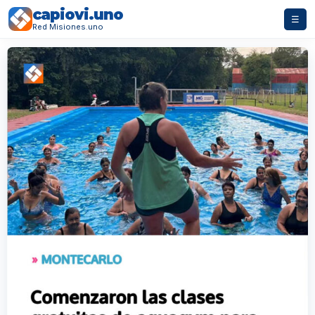
capiovi.uno
☰
Red Misiones.uno