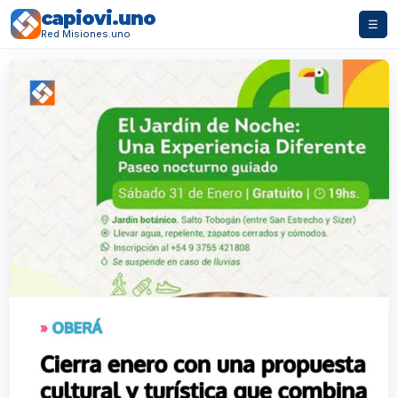
capiovi.uno
☰
Red Misiones.uno