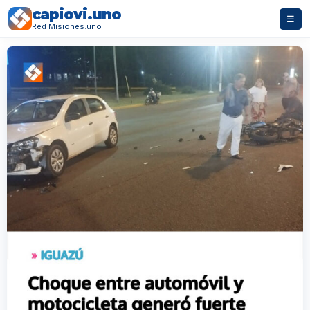
capiovi.uno
☰
Red Misiones.uno