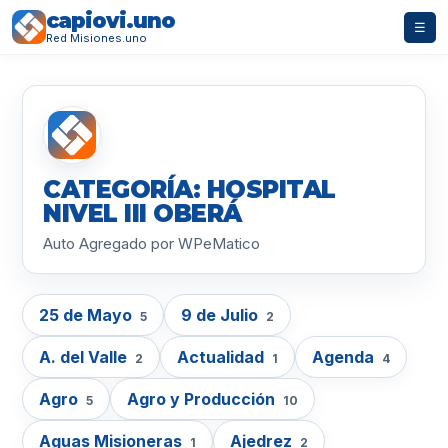
capiovi.uno
☰
Red Misiones.uno
CATEGORÍA: HOSPITAL
NIVEL III OBERÁ
Auto Agregado por WPeMatico
25 de Mayo
9 de Julio
5
2
A. del Valle
Actualidad
Agenda
2
1
4
Agro
Agro y Producción
5
10
Aguas Misioneras
Ajedrez
1
2