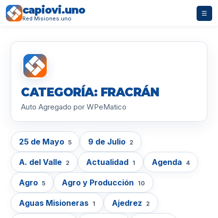
capiovi.uno
☰
Red Misiones.uno
CATEGORÍA: FRACRÁN
Auto Agregado por WPeMatico
25 de Mayo
9 de Julio
5
2
A. del Valle
Actualidad
Agenda
2
1
4
Agro
Agro y Producción
5
10
Aguas Misioneras
Ajedrez
1
2