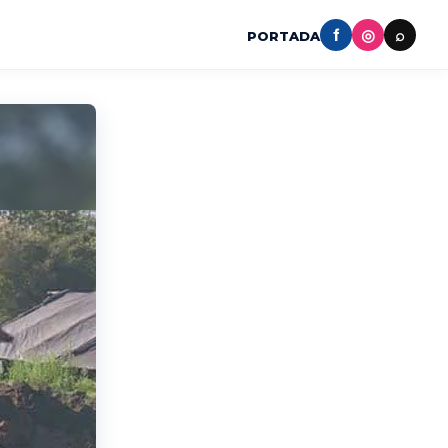
f
◎
⌕
PORTADA