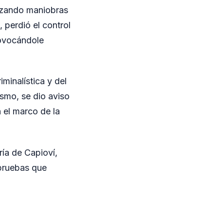
izando maniobras
 perdió el control
rovocándole
iminalística y del
ismo, se dio aviso
 el marco de la
ría de Capioví,
 pruebas que