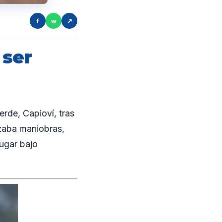
f
w
↗
 ser
rde, Capioví, tras
izaba maniobras,
lugar bajo