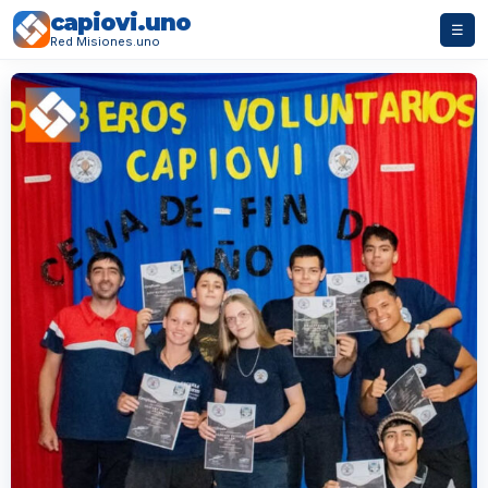
capiovi.uno
☰
Red Misiones.uno