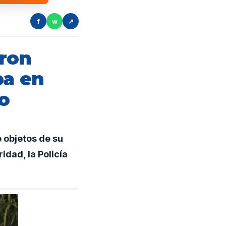
f
w
↗
ron
ba en
o
 objetos de su
dad, la Policía