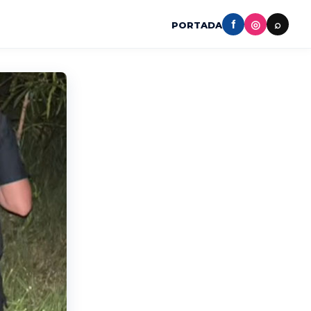
f
◎
⌕
PORTADA