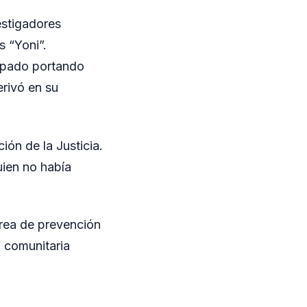
vestigadores
s “Yoni”.
mpado portando
erivó en su
ión de la Justicia.
uien no había
area de prevención
d comunitaria