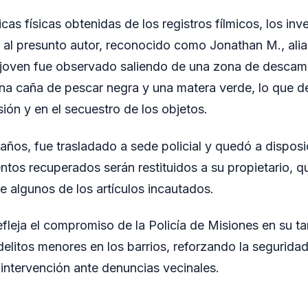
icas físicas obtenidas de los registros fílmicos, los in
r al presunto autor, reconocido como Jonathan M., alia
l joven fue observado saliendo de una zona de desca
una caña de pescar negra y una matera verde, lo que d
ión y en el secuestro de los objetos.
años, fue trasladado a sede policial y quedó a disposic
entos recuperados serán restituidos a su propietario, q
de algunos de los artículos incautados.
efleja el compromiso de la Policía de Misiones en su t
delitos menores en los barrios, reforzando la segurida
 intervención ante denuncias vecinales.