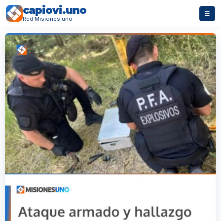
capiovi.uno
☰
Red Misiones.uno