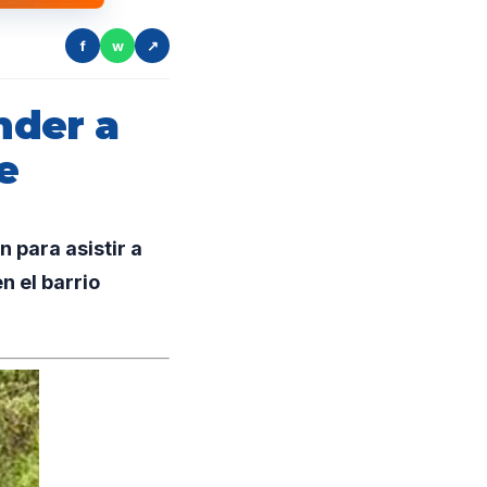
f
w
↗
nder a
e
 para asistir a
n el barrio