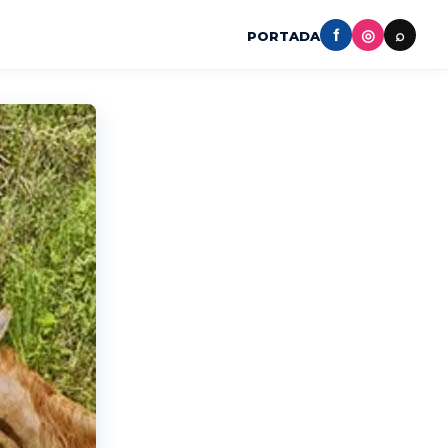
f
◎
⌕
PORTADA