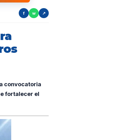
f
w
↗
ra
ros
a convocatoria
e fortalecer el