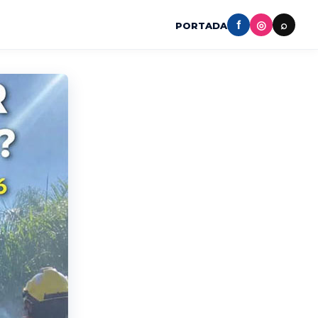
f
◎
⌕
PORTADA